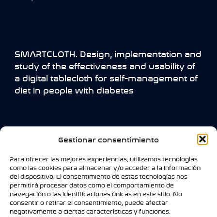
Project Title
SMARTCLOTH. Design, implementation and
study of the effectiveness and usability of
a digital tablecloth for self-management of
diet in people with diabetes
Call
Gestionar consentimiento
Health Research Projects of the 2021 call of
Para ofrecer las mejores experiencias, utilizamos tecnologías
the Strategic Action in Health 2017-2020
como las cookies para almacenar y/o acceder a la información
del dispositivo. El consentimiento de estas tecnologías nos
permitirá procesar datos como el comportamiento de
navegación o las identificaciones únicas en este sitio. No
consentir o retirar el consentimiento, puede afectar
negativamente a ciertas características y funciones.